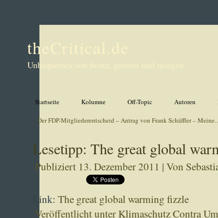
theCritical.de
Unbequemes von heute, gestern und morgen
Startseite
Kolumne
Off-Topic
Autoren
«
Der FDP-Mitgliederentscheid – Antrag von Frank Schäffler – Mein
Lesetipp: The great global warm
Publiziert
13. Dezember 2011
|
Von
Sebasti
Link:
The great global warming fizzle
Veröffentlicht unter
Klimaschutz Contra Um