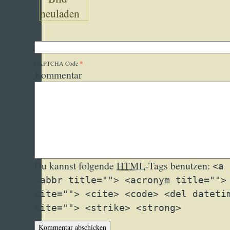
*
CAPTCHA Code
Kommentar
Du kannst folgende
HTML
-Tags benutzen:
<a 
<abbr title=""> <acronym title="">
cite=""> <cite> <code> <del dateti
cite=""> <strike> <strong>