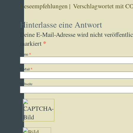
Leseempfehlungen
|
Verschlagwortet mit
C
Hinterlasse eine Antwort
Deine E-Mail-Adresse wird nicht veröffentlic
*
markiert
Name
*
E-Mail
*
Webseite