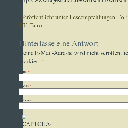
Veröffentlicht unter
Leseempfehlungen
,
Poli
EU
,
Euro
Hinterlasse eine Antwort
Deine E-Mail-Adresse wird nicht veröffentlic
*
markiert
Name
*
E-Mail
*
Webseite