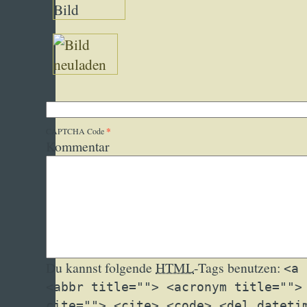
*
CAPTCHA Code
Kommentar
Du kannst folgende
HTML
-Tags benutzen:
<a 
<abbr title=""> <acronym title="">
cite=""> <cite> <code> <del dateti