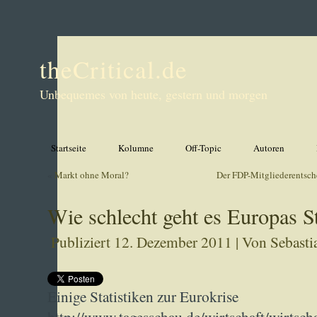
theCritical.de
Unbequemes von heute, gestern und morgen
Startseite
Kolumne
Off-Topic
Autoren
«
Markt ohne Moral?
Der FDP-Mitgliederentsch
Wie schlecht geht es Europas S
Publiziert
12. Dezember 2011
|
Von
Sebasti
Einige Statistiken zur Eurokrise
http://www.tagesschau.de/wirtschaft/wirtsch