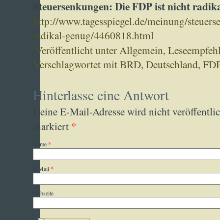
Steuersenkungen: Die FDP ist nicht radik
http://www.tagesspiegel.de/meinung/steuerse
radikal-genug/4460818.html
Veröffentlicht unter
Allgemein
,
Leseempfeh
Verschlagwortet mit
BRD
,
Deutschland
,
FD
Hinterlasse eine Antwort
Deine E-Mail-Adresse wird nicht veröffentlic
*
markiert
Name
*
E-Mail
*
Webseite