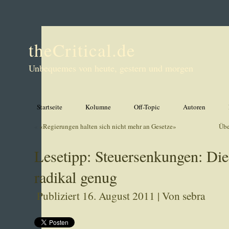
theCritical.de
Unbequemes von heute, gestern und morgen
Startseite
Kolumne
Off-Topic
Autoren
«
«Regierungen halten sich nicht mehr an Gesetze»
Übe
Lesetipp: Steuersenkungen: Die
radikal genug
Publiziert
16. August 2011
|
Von
sebra