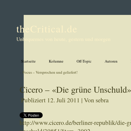
theCritical.de
Unbequemes von heute, gestern und morgen
Startseite
Kolumne
Off-Topic
Autoren
«
Focus – Versprochen und geliefert!
Cicero – «Die grüne Unschuld» 
Publiziert
12. Juli 2011
|
Von
sebra
http://www.cicero.de/berliner-republik/di
unschuld/39851?item=3902