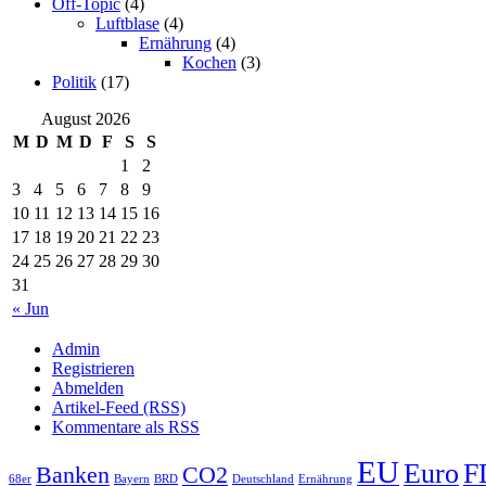
Off-Topic
(4)
Luftblase
(4)
Ernährung
(4)
Kochen
(3)
Politik
(17)
August 2026
M
D
M
D
F
S
S
1
2
3
4
5
6
7
8
9
10
11
12
13
14
15
16
17
18
19
20
21
22
23
24
25
26
27
28
29
30
31
« Jun
Admin
Registrieren
Abmelden
Artikel-Feed (RSS)
Kommentare als RSS
EU
Euro
F
Banken
CO2
68er
Bayern
BRD
Deutschland
Ernährung