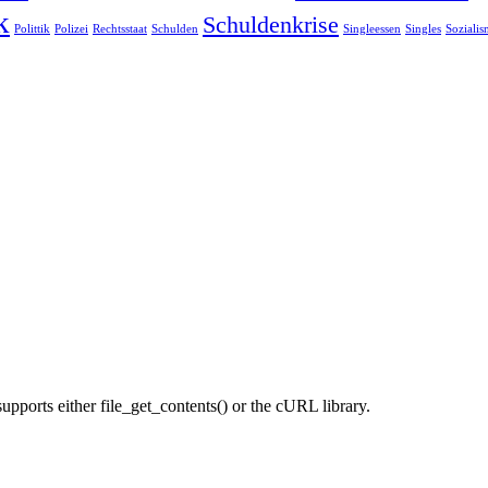
k
Schuldenkrise
Polittik
Polizei
Rechtsstaat
Schulden
Singleessen
Singles
Soziali
supports either file_get_contents() or the cURL library.