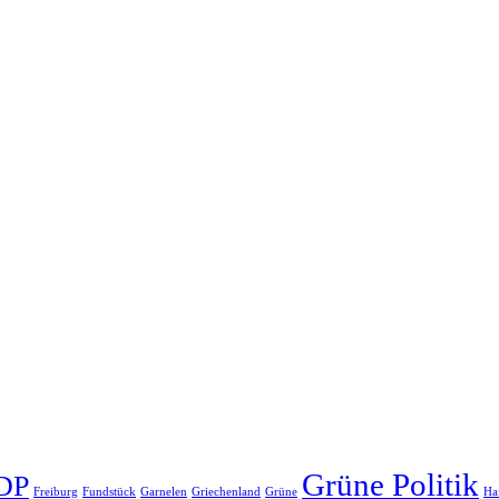
Grüne Politik
DP
Freiburg
Fundstück
Garnelen
Griechenland
Grüne
Ha