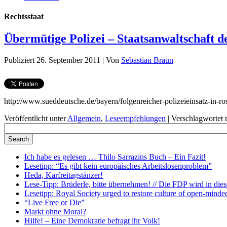
Rechtsstaat
Übermütige Polizei – Staatsanwaltschaft d
Publiziert
26. September 2011
|
Von
Sebastian Braun
http://www.sueddeutsche.de/bayern/folgenreicher-polizeieinsatz-in-r
Veröffentlicht unter
Allgemein
,
Leseempfehlungen
|
Verschlagwortet 
Ich habe es gelesen … Thilo Sarrazins Buch – Ein Fazit!
Lesetipp: “Es gibt kein europäisches Arbeitslosenproblem”
Heda, Karfreitagstänzer!
Lese-Tipp: Brüderle, bitte übernehmen! // Die FDP wird in diese
Lesetipp: Royal Society urged to restore culture of open-minde
“Live Free or Die”
Markt ohne Moral?
Hilfe! – Eine Demokratie befragt ihr Volk!