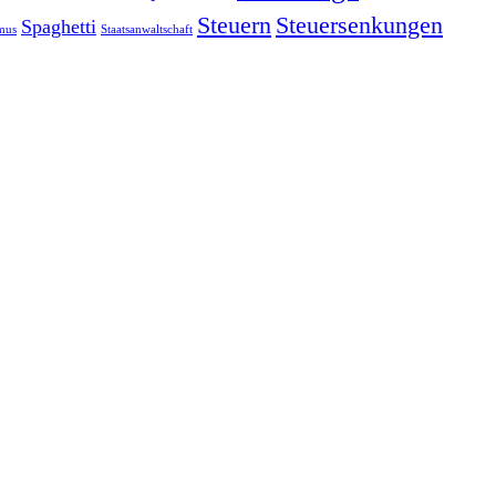
Steuern
Steuersenkungen
Spaghetti
smus
Staatsanwaltschaft