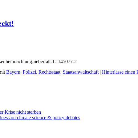
eckt!
osenheim-achtung-ueberfall-1.1145077-2
mit
Bayern
,
Polizei
,
Rechtsstaat
,
Staatsanwaltschaft
|
Hinterlasse eine
r Krise nicht sterben
dness on climate science & policy debates