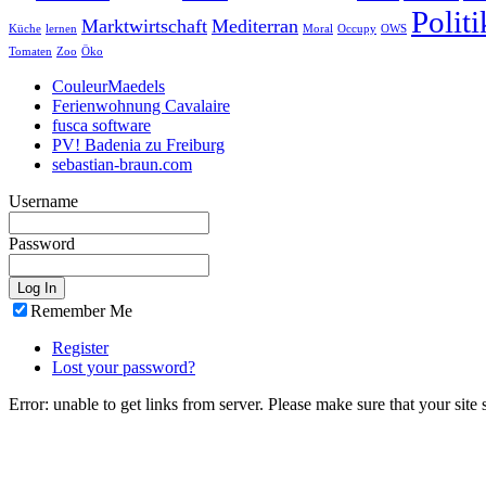
Politi
Marktwirtschaft
Mediterran
Küche
lernen
Moral
Occupy
OWS
Tomaten
Zoo
Öko
CouleurMaedels
Ferienwohnung Cavalaire
fusca software
PV! Badenia zu Freiburg
sebastian-braun.com
Username
Password
Remember Me
Register
Lost your password?
Error: unable to get links from server. Please make sure that your site 