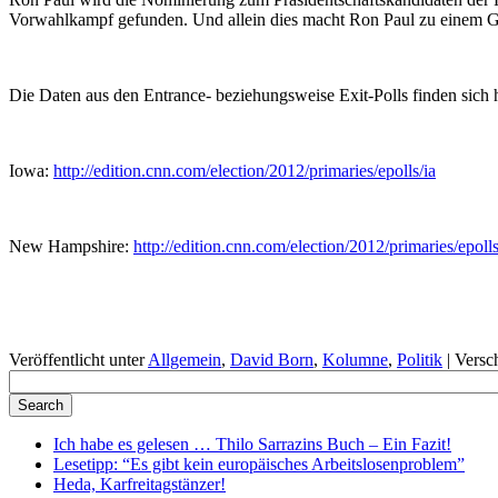
Vorwahlkampf gefunden. Und allein dies macht Ron Paul zu einem 
Die Daten aus den Entrance- beziehungsweise Exit-Polls finden sich h
Iowa:
http://edition.cnn.com/election/2012/primaries/epolls/ia
New Hampshire:
http://edition.cnn.com/election/2012/primaries/epoll
Veröffentlicht unter
Allgemein
,
David Born
,
Kolumne
,
Politik
|
Versc
Ich habe es gelesen … Thilo Sarrazins Buch – Ein Fazit!
Lesetipp: “Es gibt kein europäisches Arbeitslosenproblem”
Heda, Karfreitagstänzer!