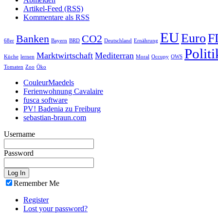
Artikel-Feed (RSS)
Kommentare als RSS
EU
Euro
F
Banken
CO2
68er
Bayern
BRD
Deutschland
Ernährung
Politi
Marktwirtschaft
Mediterran
Küche
lernen
Moral
Occupy
OWS
Tomaten
Zoo
Öko
CouleurMaedels
Ferienwohnung Cavalaire
fusca software
PV! Badenia zu Freiburg
sebastian-braun.com
Username
Password
Remember Me
Register
Lost your password?