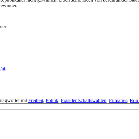
Gewinner.
ier:
s/nh
hlagwortet mit
Freiheit
,
Politik
,
Präsidentschaftswahlen
,
Primaries
,
Ron 