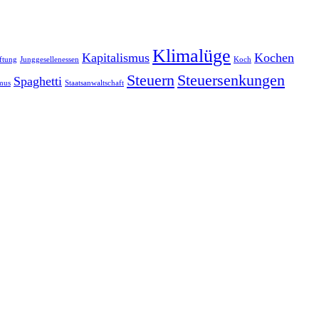
Klimalüge
Kapitalismus
Kochen
ftung
Junggesellenessen
Koch
Steuern
Steuersenkungen
Spaghetti
smus
Staatsanwaltschaft