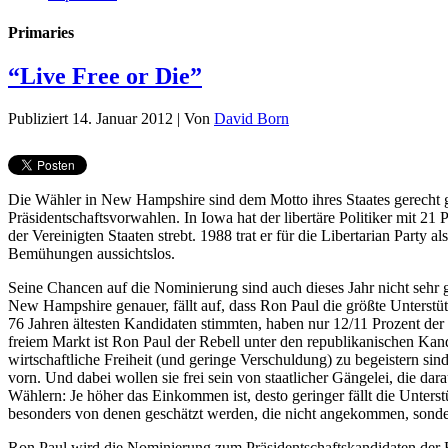
Primaries
“Live Free or Die”
Publiziert
14. Januar 2012
|
Von
David Born
Die Wähler in New Hampshire sind dem Motto ihres Staates gerecht 
Präsidentschaftsvorwahlen. In Iowa hat der libertäre Politiker mit 21 
der Vereinigten Staaten strebt. 1988 trat er für die Libertarian Part
Bemühungen aussichtslos.
Seine Chancen auf die Nominierung sind auch dieses Jahr nicht sehr 
New Hampshire genauer, fällt auf, dass Ron Paul die größte Unterst
76 Jahren ältesten Kandidaten stimmten, haben nur 12/11 Prozent der ü
freiem Markt ist Ron Paul der Rebell unter den republikanischen Ka
wirtschaftliche Freiheit (und geringe Verschuldung) zu begeistern si
vorn. Und dabei wollen sie frei sein von staatlicher Gängelei, die da
Wählern: Je höher das Einkommen ist, desto geringer fällt die Unterst
besonders von denen geschätzt werden, die nicht angekommen, sond
Ron Paul wird die Nominierung zum Präsidentschaftskandidaten der R