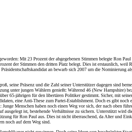
geworden: Mit 23 Prozent der abgegebenen Stimmen belegte Ron Paul a
Prozent der Stimmen den dritten Platz belegt. Dies ist erstaunlich, wei
y als Präsidentschaftskandidat an bewarb sich 2007 um die Nominierung 
groß, seine Präsenz und die Zahl seiner Unterstützer dagegen sind be
ützung unter jungen Wählern genießt: Während 46 (New Hampshire) bezi
ber 65-jährigen für den libertären Politiker gestimmt. Sicher, mit sei
ndidaten, eine Anti-These zum Partei-Establishment. Doch es gibt noch
nd: Junge Menschen haben noch einen Weg vor sich, der nach oben führen
rauf ausgelegt ist, bestehende Verhältnisse zu sichern. Unterstützt wir
ützung für Ron Paul aus. Dies ist nicht überraschend, da Alter und Eink
ern noch auf dem Weg sind.
epublikaner nicht gewinnen. Doch seine Ideen von beschränkter Staats