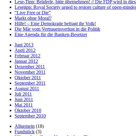
Lese-Tipp: Brüderle, bitte übernehmen! // Die FDP wird in diese
Lesetipp: Royal Society urged to restore culture of open-minde
“Live Free or Die”
Markt ohne Moral?
Hilfe! – Eine Demokratie befragt ihr Volk!
Die Mär vom Vertrauensverlust in die Politik
Eine Agenda für die Banken-Besetzer
Juni 2013
April 2012
Februar 2012
Januar 2012
Dezember 2011
November 2011
Oktober 2011
September 2011
August 2011
Juli 2011
Juni 2011
Mai 2011
Oktober 2010
September 2010
Allgemein
(18)
Fundstück
(3)