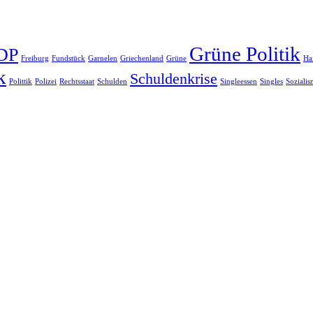
Grüne Politik
DP
Freiburg
Fundstück
Garnelen
Griechenland
Grüne
Ha
k
Schuldenkrise
Polittik
Polizei
Rechtsstaat
Schulden
Singleessen
Singles
Soziali