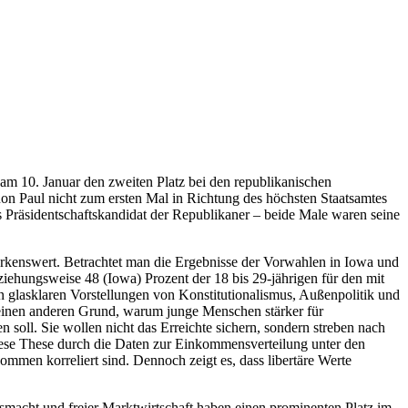
m 10. Januar den zweiten Platz bei den republikanischen
l Ron Paul nicht zum ersten Mal in Richtung des höchsten Staatsamtes
als Präsidentschaftskandidat der Republikaner – beide Male waren seine
merkenswert. Betrachtet man die Ergebnisse der Vorwahlen in Iowa und
ehungsweise 48 (Iowa) Prozent der 18 bis 29-jährigen für den mit
nen glasklaren Vorstellungen von Konstitutionalismus, Außenpolitik und
 einen anderen Grund, warum junge Menschen stärker für
 soll. Sie wollen nicht das Erreichte sichern, sondern streben nach
d diese These durch die Daten zur Einkommensverteilung unter den
ommen korreliert sind. Dennoch zeigt es, dass libertäre Werte
macht und freier Marktwirtschaft haben einen prominenten Platz im