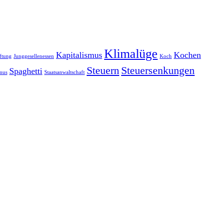
Klimalüge
Kapitalismus
Kochen
ftung
Junggesellenessen
Koch
Steuern
Steuersenkungen
Spaghetti
smus
Staatsanwaltschaft