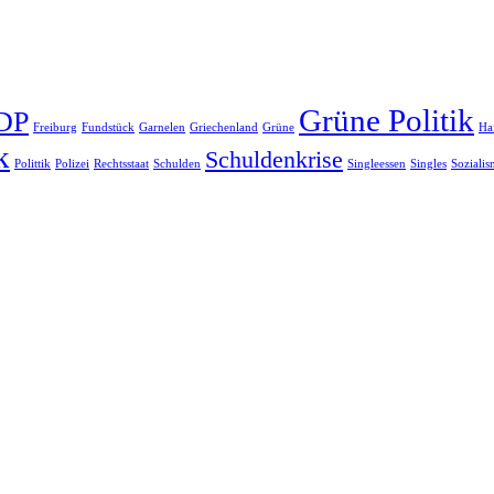
Grüne Politik
DP
Freiburg
Fundstück
Garnelen
Griechenland
Grüne
Ha
k
Schuldenkrise
Polittik
Polizei
Rechtsstaat
Schulden
Singleessen
Singles
Soziali