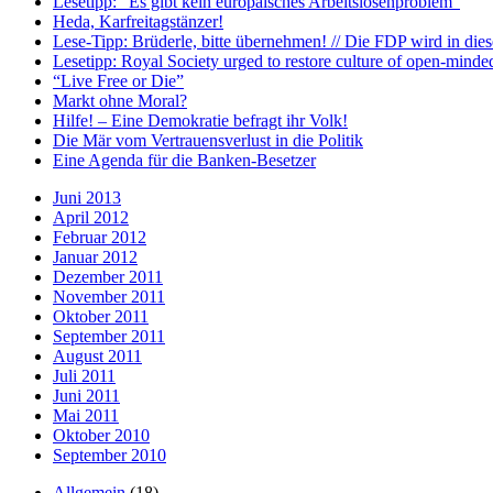
Lesetipp: “Es gibt kein europäisches Arbeitslosenproblem”
Heda, Karfreitagstänzer!
Lese-Tipp: Brüderle, bitte übernehmen! // Die FDP wird in diese
Lesetipp: Royal Society urged to restore culture of open-minde
“Live Free or Die”
Markt ohne Moral?
Hilfe! – Eine Demokratie befragt ihr Volk!
Die Mär vom Vertrauensverlust in die Politik
Eine Agenda für die Banken-Besetzer
Juni 2013
April 2012
Februar 2012
Januar 2012
Dezember 2011
November 2011
Oktober 2011
September 2011
August 2011
Juli 2011
Juni 2011
Mai 2011
Oktober 2010
September 2010
Allgemein
(18)