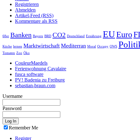
Registrieren
Abmelden
Artikel-Feed (RSS)
Kommentare als RSS
EU
Euro
F
Banken
CO2
68er
Bayern
BRD
Deutschland
Ernährung
Politi
Marktwirtschaft
Mediterran
Küche
lernen
Moral
Occupy
OWS
Tomaten
Zoo
Öko
CouleurMaedels
Ferienwohnung Cavalaire
fusca software
PV! Badenia zu Freiburg
sebastian-braun.com
Username
Password
Remember Me
Register