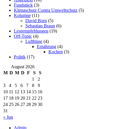
Fundstück
(3)
Klimaschutz Contra Umweltschutz
(5)
Kolumne
(11)
David Born
(5)
Sebastian Braun
(6)
Leseempfehlungen
(19)
Off-Topic
(4)
Luftblase
(4)
Ernährung
(4)
Kochen
(3)
Politik
(17)
August 2026
M
D
M
D
F
S
S
1
2
3
4
5
6
7
8
9
10
11
12
13
14
15
16
17
18
19
20
21
22
23
24
25
26
27
28
29
30
31
« Jun
Admin