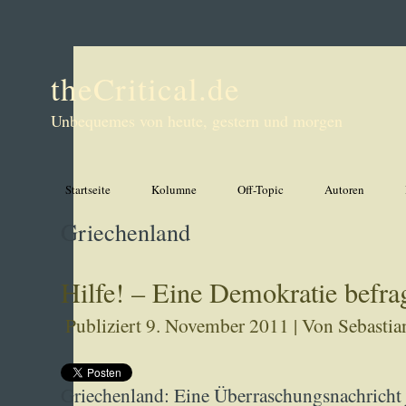
theCritical.de
Unbequemes von heute, gestern und morgen
Startseite
Kolumne
Off-Topic
Autoren
Griechenland
Hilfe! – Eine Demokratie befrag
Publiziert
9. November 2011
|
Von
Sebastia
Griechenland: Eine Überraschungsnachricht j