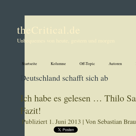
theCritical.de
Unbequemes von heute, gestern und morgen
Startseite
Kolumne
Off-Topic
Autoren
Deutschland schafft sich ab
Ich habe es gelesen … Thilo Sa
Fazit!
Publiziert
1. Juni 2013
|
Von
Sebastian Bra