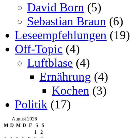
David Born
(5)
Sebastian Braun
(6)
Leseempfehlungen
(19)
Off-Topic
(4)
Luftblase
(4)
Ernährung
(4)
Kochen
(3)
Politik
(17)
August 2026
M
D
M
D
F
S
S
1
2