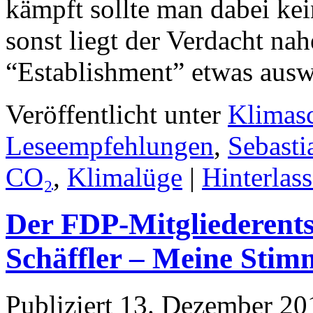
kämpft sollte man dabei kei
sonst liegt der Verdacht n
“Establishment” etwas ausw
Veröffentlicht unter
Klimas
Leseempfehlungen
,
Sebasti
CO₂
,
Klimalüge
|
Hinterlas
Der FDP-Mitgliederents
Schäffler – Meine Stim
Publiziert
13. Dezember 20