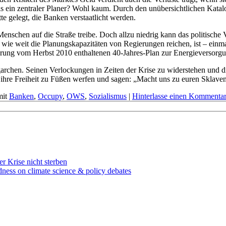
als ein zentraler Planer? Wohl kaum. Durch den unübersichtlichen Katal
te gelegt, die Banken verstaatlicht werden.
e Menschen auf die Straße treibe. Doch allzu niedrig kann das politische 
, wie weit die Planungskapazitäten von Regierungen reichen, ist – ei
ung vom Herbst 2010 enthaltenen 40-Jahres-Plan zur Energieversorgung
garchen. Seinen Verlockungen in Zeiten der Krise zu widerstehen und di
hre Freiheit zu Füßen werfen und sagen: „Macht uns zu euren Sklaven, 
mit
Banken
,
Occupy
,
OWS
,
Sozialismus
|
Hinterlasse einen Kommenta
r Krise nicht sterben
dness on climate science & policy debates