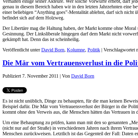
Verhalten einige seiner Akteure. Wer solche Vorwürfe erhebt, darf je
genau in diesem Bereich haben wir in den letzten Jahrzehnten eine 
einer beliebigen “Anything goes”-Mentalität ablehnt, darf sich nich
befindet sich auf dem Holzweg.
Der Libertäre mag die Haltung haben, der Markt komme ohne Moral scho
Gesinnung. Der Linksliberale hingegen darf dem Markt nicht vorwerfen
gekämpft hat. Denn das ist scheinheilig.
Veröffentlicht unter
David Born
,
Kolumne
,
Politik
|
Verschlagwortet 
Die Mär vom Vertrauensverlust in die Poli
Publiziert
7. November 2011
|
Von
David Born
Es ist nicht unüblich, Dinge zu behaupten, für die man keinen Beweis
Beispiel dafür. Die Mär vom Vertrauensverlust der Bürger in die Poli
kommt ohne den Verweis aus, die Menschen hätten das Vertrauen in di
Um eine Behauptung zu prüfen, kann man mit den so genannten „Mensc
(nicht nur auf der Straße) in verschiedenen Jahren nach ihrem Vertrau
Menschen zurückweisen. Letztlich ist das Gegenteil der Fall: Daten er