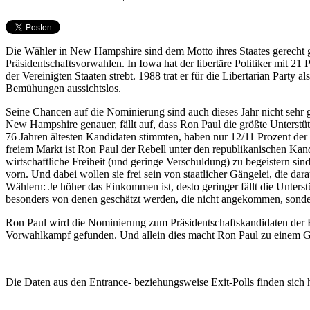
Die Wähler in New Hampshire sind dem Motto ihres Staates gerecht 
Präsidentschaftsvorwahlen. In Iowa hat der libertäre Politiker mit 21 
der Vereinigten Staaten strebt. 1988 trat er für die Libertarian Part
Bemühungen aussichtslos.
Seine Chancen auf die Nominierung sind auch dieses Jahr nicht sehr 
New Hampshire genauer, fällt auf, dass Ron Paul die größte Unterst
76 Jahren ältesten Kandidaten stimmten, haben nur 12/11 Prozent der ü
freiem Markt ist Ron Paul der Rebell unter den republikanischen Ka
wirtschaftliche Freiheit (und geringe Verschuldung) zu begeistern si
vorn. Und dabei wollen sie frei sein von staatlicher Gängelei, die da
Wählern: Je höher das Einkommen ist, desto geringer fällt die Unterst
besonders von denen geschätzt werden, die nicht angekommen, sond
Ron Paul wird die Nominierung zum Präsidentschaftskandidaten der R
Vorwahlkampf gefunden. Und allein dies macht Ron Paul zu einem 
Die Daten aus den Entrance- beziehungsweise Exit-Polls finden sich h