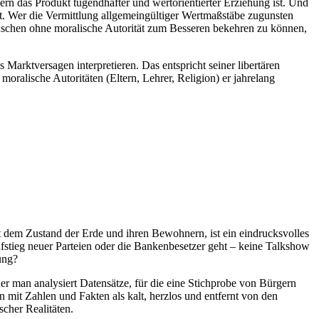
ern das Produkt tugendhafter und wertorientierter Erziehung ist. Und
t. Wer die Vermittlung allgemeingültiger Wertmaßstäbe zugunsten
enschen ohne moralische Autorität zum Besseren bekehren zu können,
Marktversagen interpretieren. Das entspricht seiner libertären
ralische Autoritäten (Eltern, Lehrer, Religion) er jahrelang
it dem Zustand der Erde und ihren Bewohnern, ist ein eindrucksvolles
ufstieg neuer Parteien oder die Bankenbesetzer geht – keine Talkshow
ung?
 man analysiert Datensätze, für die eine Stichprobe von Bürgern
n mit Zahlen und Fakten als kalt, herzlos und entfernt von den
scher Realitäten.