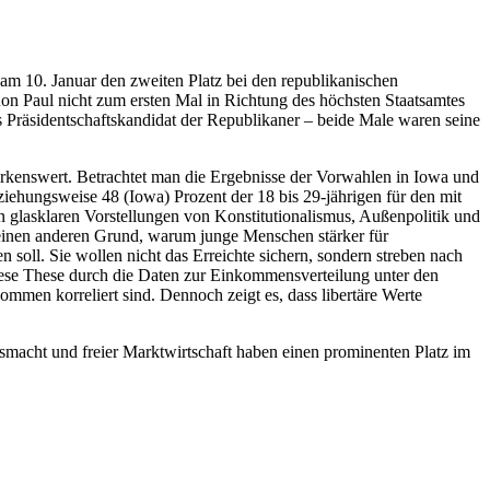
m 10. Januar den zweiten Platz bei den republikanischen
l Ron Paul nicht zum ersten Mal in Richtung des höchsten Staatsamtes
als Präsidentschaftskandidat der Republikaner – beide Male waren seine
merkenswert. Betrachtet man die Ergebnisse der Vorwahlen in Iowa und
ehungsweise 48 (Iowa) Prozent der 18 bis 29-jährigen für den mit
nen glasklaren Vorstellungen von Konstitutionalismus, Außenpolitik und
 einen anderen Grund, warum junge Menschen stärker für
 soll. Sie wollen nicht das Erreichte sichern, sondern streben nach
d diese These durch die Daten zur Einkommensverteilung unter den
ommen korreliert sind. Dennoch zeigt es, dass libertäre Werte
macht und freier Marktwirtschaft haben einen prominenten Platz im