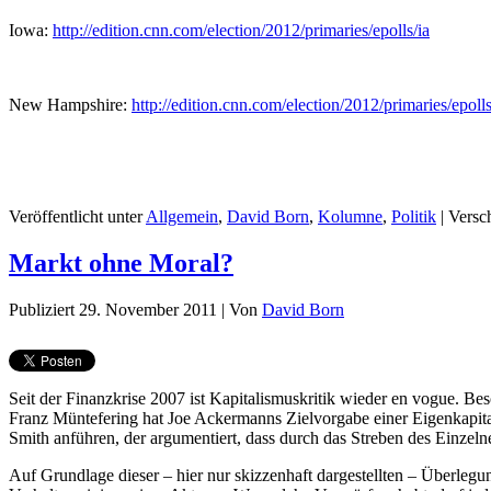
Iowa:
http://edition.cnn.com/election/2012/primaries/epolls/ia
New Hampshire:
http://edition.cnn.com/election/2012/primaries/epoll
Veröffentlicht unter
Allgemein
,
David Born
,
Kolumne
,
Politik
|
Versc
Markt ohne Moral?
Publiziert
29. November 2011
|
Von
David Born
Seit der Finanzkrise 2007 ist Kapitalismuskritik wieder en vogue. Be
Franz Müntefering hat Joe Ackermanns Zielvorgabe einer Eigenkapi
Smith anführen, der argumentiert, dass durch das Streben des Einze
Auf Grundlage dieser – hier nur skizzenhaft dargestellten – Überlegun