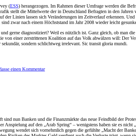
vey (
ESS
) herangezogen. Im Rahmen dieser Umfrage werden die Befrag
rafik stellt die Mittelwerte der in Deutschland Befragten in den Jahren v
lauf der Linien lassen sich Veränderungen im Zeitverlauf erkennen. Und
onen sind zwar nach einem Höchststand im Jahr 2008 wieder leicht gesunk
ft und gerne diagnostiziert? Weil es nützlich ist. Ganz gleich, ob man
ie von einer zerstrittenen Koalition auf das Volk abwälzen will: Der V
r sekundär, sondern schlichtweg irrelevant. Sic transit gloria mundi.
rlasse einen Kommentar
ft sind nun Banken und die Finanzmärkte das neue Feindbild der Prote
er Anspielung auf den „Arab Spring“ – wenigstens haben sie es nich
wegung wendet sich vornehmlich gegen die gefühlte „Macht der Banken
en Risiken des Marktes Geld verdient auch die Verluste trägt, wenn sich