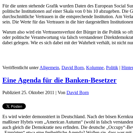
Für die unten stehende Grafik wurden Daten des European Social Sur
politische Institutionen auf einer Skala von 0 bis 10 abzugeben. Die G
durchschnittliche Vertrauen in die entsprechende Institution. Am Ver
sein. Die Werte für das Vertrauen in die hier dargestellten Instituti
Warum also wird ein Vertrauensverlust der Bürger in die Politik so o
oder politische Verantwortung via falsch verstandener Direktdemokrat
dabei gelegen. Wie es sich dabei mit der Wahrheit verhält, ist nicht nu
Veröffentlicht unter
Allgemein
,
David Born
,
Kolumne
,
Politik
|
Hinte
Eine Agenda für die Banken-Besetzer
Publiziert
25. Oktober 2011
|
Von
David Born
Es wird wieder demonstriert in Deutschland. Nach der bösen Kernkra
maßloser Hybris vom „American Autumn“ (wohl in falsch verstanden
auch gleich die Demokratie neu erfinden. Die deutsche „Occupy“-Be
„Empörten“ etwa eine freiheitliche Agenda? Wollen sie, dass wer mit d