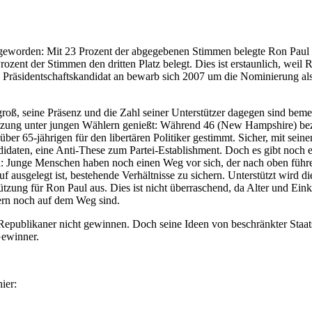
geworden: Mit 23 Prozent der abgegebenen Stimmen belegte Ron Paul a
Prozent der Stimmen den dritten Platz belegt. Dies ist erstaunlich, wei
y als Präsidentschaftskandidat an bewarb sich 2007 um die Nominierung 
groß, seine Präsenz und die Zahl seiner Unterstützer dagegen sind be
ützung unter jungen Wählern genießt: Während 46 (New Hampshire) bezi
ber 65-jährigen für den libertären Politiker gestimmt. Sicher, mit sei
ndidaten, eine Anti-These zum Partei-Establishment. Doch es gibt noch
nd: Junge Menschen haben noch einen Weg vor sich, der nach oben führen
rauf ausgelegt ist, bestehende Verhältnisse zu sichern. Unterstützt wir
ützung für Ron Paul aus. Dies ist nicht überraschend, da Alter und Eink
ern noch auf dem Weg sind.
epublikaner nicht gewinnen. Doch seine Ideen von beschränkter Staats
Gewinner.
ier: