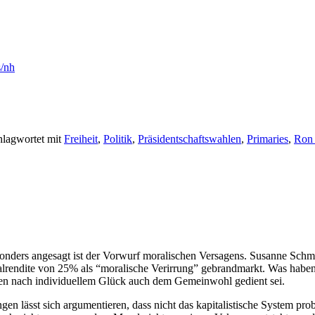
s/nh
hlagwortet mit
Freiheit
,
Politik
,
Präsidentschaftswahlen
,
Primaries
,
Ron 
sonders angesagt ist der Vorwurf moralischen Versagens. Susanne Schmid
talrendite von 25% als “moralische Verirrung” gebrandmarkt. Was hab
lnen nach individuellem Glück auch dem Gemeinwohl gedient sei.
gen lässt sich argumentieren, dass nicht das kapitalistische System pro