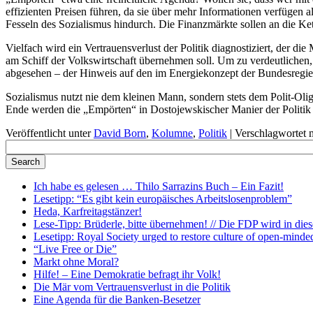
effizienten Preisen führen, da sie über mehr Informationen verfügen 
Fesseln des Sozialismus hindurch. Die Finanzmärkte sollen an die Ket
Vielfach wird ein Vertrauensverlust der Politik diagnostiziert, der di
am Schiff der Volkswirtschaft übernehmen soll. Um zu verdeutlichen
abgesehen – der Hinweis auf den im Energiekonzept der Bundesregier
Sozialismus nutzt nie dem kleinen Mann, sondern stets dem Polit-Oli
Ende werden die „Empörten“ in Dostojewskischer Manier der Politik i
Veröffentlicht unter
David Born
,
Kolumne
,
Politik
|
Verschlagwortet 
Ich habe es gelesen … Thilo Sarrazins Buch – Ein Fazit!
Lesetipp: “Es gibt kein europäisches Arbeitslosenproblem”
Heda, Karfreitagstänzer!
Lese-Tipp: Brüderle, bitte übernehmen! // Die FDP wird in diese
Lesetipp: Royal Society urged to restore culture of open-minde
“Live Free or Die”
Markt ohne Moral?
Hilfe! – Eine Demokratie befragt ihr Volk!
Die Mär vom Vertrauensverlust in die Politik
Eine Agenda für die Banken-Besetzer