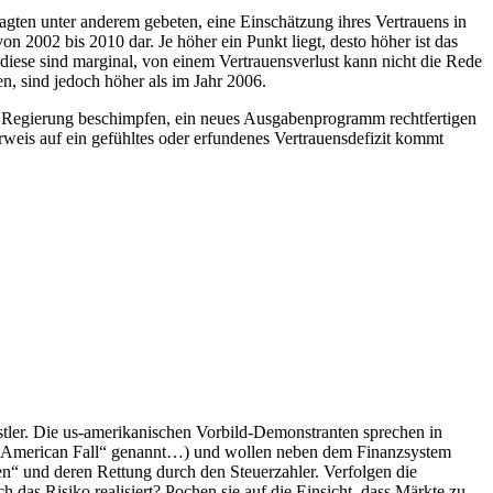
ten unter anderem gebeten, eine Einschätzung ihres Vertrauens in
on 2002 bis 2010 dar. Je höher ein Punkt liegt, desto höher ist das
 diese sind marginal, von einem Vertrauensverlust kann nicht die Rede
en, sind jedoch höher als im Jahr 2006.
 die Regierung beschimpfen, ein neues Ausgabenprogramm rechtfertigen
erweis auf ein gefühltes oder erfundenes Vertrauensdefizit kommt
stler. Die us-amerikanischen Vorbild-Demonstranten sprechen in
t „American Fall“ genannt…) und wollen neben dem Finanzsystem
“ und deren Rettung durch den Steuerzahler. Verfolgen die
 das Risiko realisiert? Pochen sie auf die Einsicht, dass Märkte zu