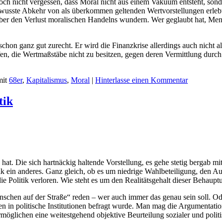
doch nicht vergessen, dass Moral nicht aus einem Vakuum entsteht, sond
bewusste Abkehr von als überkommen geltenden Wertvorstellungen erleb
t über den Verlust moralischen Handelns wundern. Wer geglaubt hat, M
n ganz gut zurecht. Er wird die Finanzkrise allerdings auch nicht als 
, die Wertmaßstäbe nicht zu besitzen, gegen deren Vermittlung durch mo
mit
68er
,
Kapitalismus
,
Moral
|
Hinterlasse einen Kommentar
tik
 hat. Die sich hartnäckig haltende Vorstellung, es gehe stetig bergab m
tik ein anderes. Ganz gleich, ob es um niedrige Wahlbeteiligung, den A
e Politik verloren. Wie steht es um den Realitätsgehalt dieser Behaupt
hen auf der Straße“ reden – wer auch immer das genau sein soll. Oder
en in politische Institutionen befragt wurde. Man mag die Argumentatio
möglichen eine weitestgehend objektive Beurteilung sozialer und politi