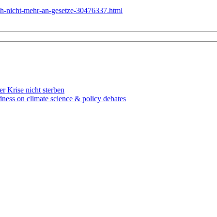
ich-nicht-mehr-an-gesetze-30476337.html
r Krise nicht sterben
dness on climate science & policy debates