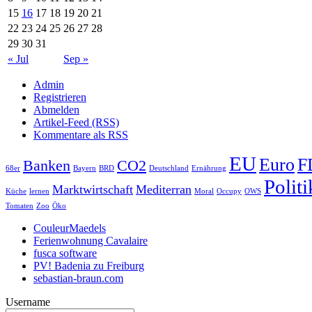
15
16
17
18
19
20
21
22
23
24
25
26
27
28
29
30
31
« Jul
Sep »
Admin
Registrieren
Abmelden
Artikel-Feed (RSS)
Kommentare als RSS
EU
Euro
F
Banken
CO2
68er
Bayern
BRD
Deutschland
Ernährung
Politi
Marktwirtschaft
Mediterran
Küche
lernen
Moral
Occupy
OWS
Tomaten
Zoo
Öko
CouleurMaedels
Ferienwohnung Cavalaire
fusca software
PV! Badenia zu Freiburg
sebastian-braun.com
Username