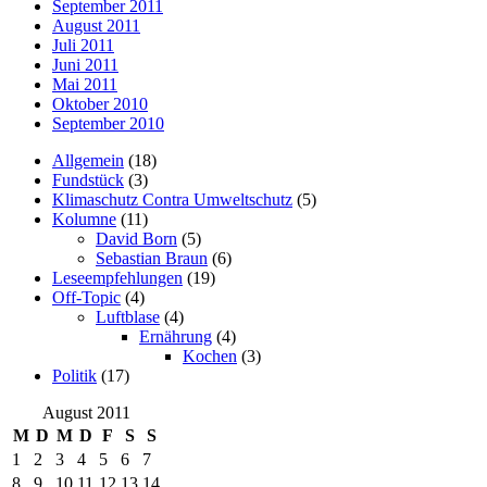
September 2011
August 2011
Juli 2011
Juni 2011
Mai 2011
Oktober 2010
September 2010
Allgemein
(18)
Fundstück
(3)
Klimaschutz Contra Umweltschutz
(5)
Kolumne
(11)
David Born
(5)
Sebastian Braun
(6)
Leseempfehlungen
(19)
Off-Topic
(4)
Luftblase
(4)
Ernährung
(4)
Kochen
(3)
Politik
(17)
August 2011
M
D
M
D
F
S
S
1
2
3
4
5
6
7
8
9
10
11
12
13
14