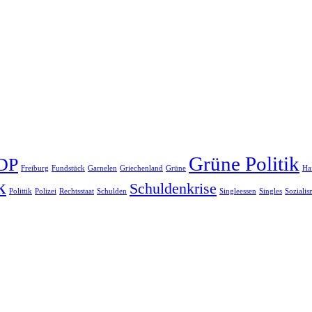
Grüne Politik
DP
Freiburg
Fundstück
Garnelen
Griechenland
Grüne
Ha
k
Schuldenkrise
Polittik
Polizei
Rechtsstaat
Schulden
Singleessen
Singles
Soziali