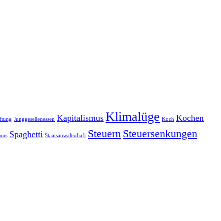
Klimalüge
Kapitalismus
Kochen
ftung
Junggesellenessen
Koch
Steuern
Steuersenkungen
Spaghetti
smus
Staatsanwaltschaft