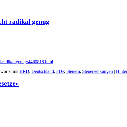
cht radikal genug
ht-radikal-genug/4460818.html
wortet mit
BRD
,
Deutschland
,
FDP
,
Steuern
,
Steuersenkungen
|
Hinte
esetze»