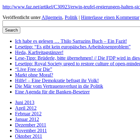
http://www.faz.net/artikel/C30923/erwin-teufel-regierungen-halten-s
Veröffentlicht unter
Allgemein
,
Politik
|
Hinterlasse einen Kommentar
Ich habe es gelesen … Thilo Sarrazins Buch – Ein Fazit!
Lesetipp: “Es gibt kein europäisches Arbeitslosenproblem”
Heda, Karfreitagstänzer!
Lese-Tipp: Brüderle, bitte übernehmen! // Die FDP wird in diese
Lesetipp: Royal Society urged to restore culture of open-minde
“Live Free or Die”
Markt ohne Moral?
Hilfe! – Eine Demokratie befragt ihr Volk!
Die Mär vom Vertrauensverlust in die Politik
Eine Agenda für die Banken-Besetzer
Juni 2013
April 2012
Februar 2012
Januar 2012
Dezember 2011
November 2011
Oktober 2011