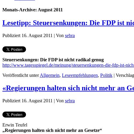
Monats-Archive:
August 2011
Lesetipp: Steuersenkungen: Die FDP ist ni
Publiziert
16. August 2011
|
Von
sebra
Steuersenkungen: Die FDP ist nicht radikal genug
http://www.tagesspiegel.de/meinung/steuersenkungen-die-fdp-ist-nic
Veröffentlicht unter
Allgemein
,
Leseempfehlungen
,
Politik
|
Verschlag
«Regierungen halten sich nicht mehr an G
Publiziert
16. August 2011
|
Von
sebra
Erwin Teufel
„Regierungen halten sich nicht mehr an Gesetze“