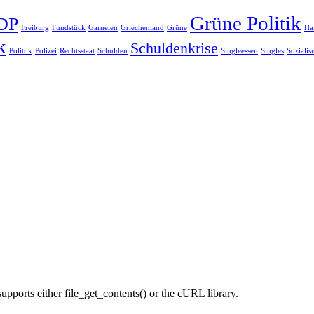
Grüne Politik
DP
Freiburg
Fundstück
Garnelen
Griechenland
Grüne
Ha
k
Schuldenkrise
Polittik
Polizei
Rechtsstaat
Schulden
Singleessen
Singles
Soziali
supports either file_get_contents() or the cURL library.