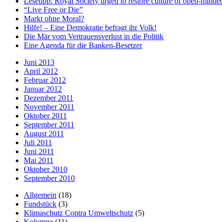
Lesetipp: Royal Society urged to restore culture of open-minde
“Live Free or Die”
Markt ohne Moral?
Hilfe! – Eine Demokratie befragt ihr Volk!
Die Mär vom Vertrauensverlust in die Politik
Eine Agenda für die Banken-Besetzer
Juni 2013
April 2012
Februar 2012
Januar 2012
Dezember 2011
November 2011
Oktober 2011
September 2011
August 2011
Juli 2011
Juni 2011
Mai 2011
Oktober 2010
September 2010
Allgemein
(18)
Fundstück
(3)
Klimaschutz Contra Umweltschutz
(5)
Kolumne
(11)