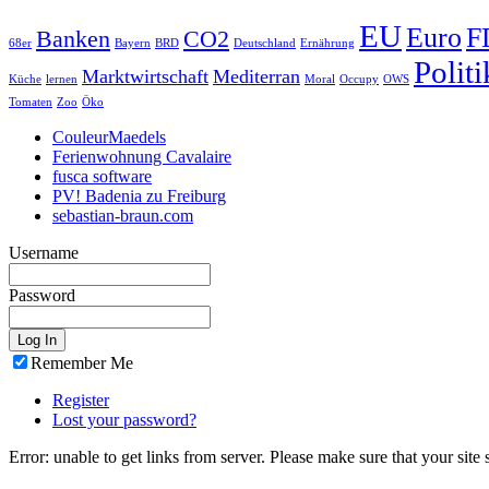
EU
Euro
F
Banken
CO2
68er
Bayern
BRD
Deutschland
Ernährung
Politi
Marktwirtschaft
Mediterran
Küche
lernen
Moral
Occupy
OWS
Tomaten
Zoo
Öko
CouleurMaedels
Ferienwohnung Cavalaire
fusca software
PV! Badenia zu Freiburg
sebastian-braun.com
Username
Password
Remember Me
Register
Lost your password?
Error: unable to get links from server. Please make sure that your site 