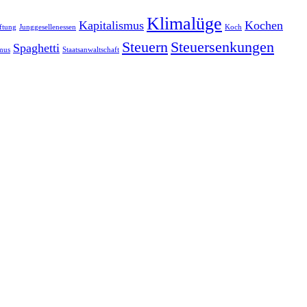
Klimalüge
Kapitalismus
Kochen
ftung
Junggesellenessen
Koch
Steuern
Steuersenkungen
Spaghetti
smus
Staatsanwaltschaft