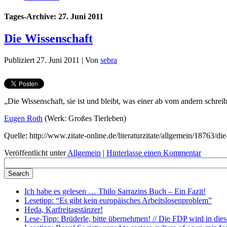
Tages-Archive:
27. Juni 2011
Die Wissenschaft
Publiziert
27. Juni 2011
|
Von
sebra
„Die Wissenschaft, sie ist und bleibt, was einer ab vom andern schreibt
Eugen Roth
(Werk: Großes Tierleben)
Quelle: http://www.zitate-online.de/literaturzitate/allgemein/18763/di
Veröffentlicht unter
Allgemein
|
Hinterlasse einen Kommentar
Ich habe es gelesen … Thilo Sarrazins Buch – Ein Fazit!
Lesetipp: “Es gibt kein europäisches Arbeitslosenproblem”
Heda, Karfreitagstänzer!
Lese-Tipp: Brüderle, bitte übernehmen! // Die FDP wird in diese