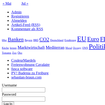
« Mai
Jul »
Admin
Registrieren
Abmelden
Artikel-Feed (RSS)
Kommentare als RSS
EU
Euro
F
Banken
CO2
68er
Bayern
BRD
Deutschland
Ernährung
Politi
Marktwirtschaft
Mediterran
Küche
lernen
Moral
Occupy
OWS
Tomaten
Zoo
Öko
CouleurMaedels
Ferienwohnung Cavalaire
fusca software
PV! Badenia zu Freiburg
sebastian-braun.com
Username
Password