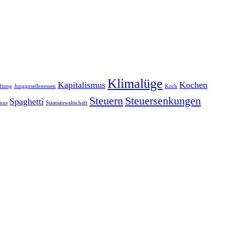
Klimalüge
Kapitalismus
Kochen
ftung
Junggesellenessen
Koch
Steuern
Steuersenkungen
Spaghetti
smus
Staatsanwaltschaft