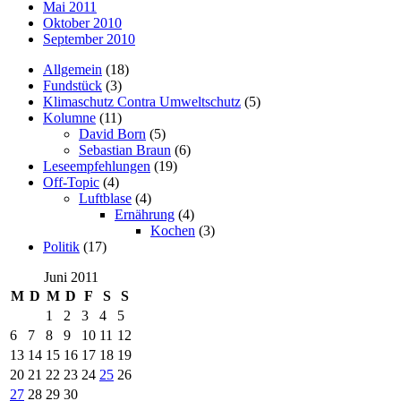
Mai 2011
Oktober 2010
September 2010
Allgemein
(18)
Fundstück
(3)
Klimaschutz Contra Umweltschutz
(5)
Kolumne
(11)
David Born
(5)
Sebastian Braun
(6)
Leseempfehlungen
(19)
Off-Topic
(4)
Luftblase
(4)
Ernährung
(4)
Kochen
(3)
Politik
(17)
Juni 2011
M
D
M
D
F
S
S
1
2
3
4
5
6
7
8
9
10
11
12
13
14
15
16
17
18
19
20
21
22
23
24
25
26
27
28
29
30