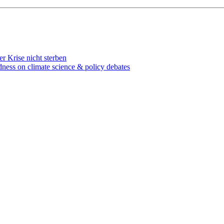
r Krise nicht sterben
dness on climate science & policy debates