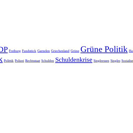
Grüne Politik
DP
Freiburg
Fundstück
Garnelen
Griechenland
Grüne
Ha
k
Schuldenkrise
Polittik
Polizei
Rechtsstaat
Schulden
Singleessen
Singles
Soziali