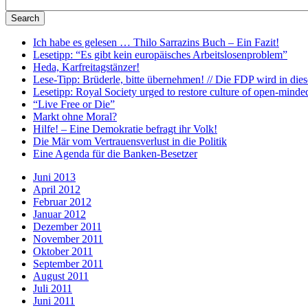
Ich habe es gelesen … Thilo Sarrazins Buch – Ein Fazit!
Lesetipp: “Es gibt kein europäisches Arbeitslosenproblem”
Heda, Karfreitagstänzer!
Lese-Tipp: Brüderle, bitte übernehmen! // Die FDP wird in diese
Lesetipp: Royal Society urged to restore culture of open-minde
“Live Free or Die”
Markt ohne Moral?
Hilfe! – Eine Demokratie befragt ihr Volk!
Die Mär vom Vertrauensverlust in die Politik
Eine Agenda für die Banken-Besetzer
Juni 2013
April 2012
Februar 2012
Januar 2012
Dezember 2011
November 2011
Oktober 2011
September 2011
August 2011
Juli 2011
Juni 2011